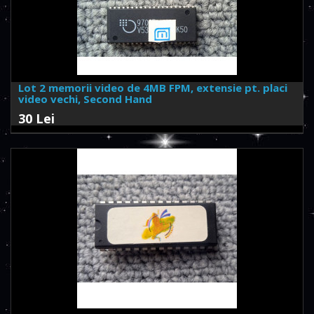
Lot 2 memorii video de 4MB FPM, extensie pt. placi
video vechi, Second Hand
30 Lei