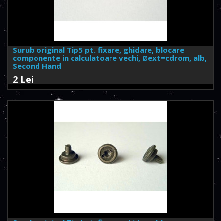
Surub original Tip5 pt. fixare, ghidare, blocare
componente in calculatoare vechi, Øext=cdrom, alb,
Second Hand
2 Lei