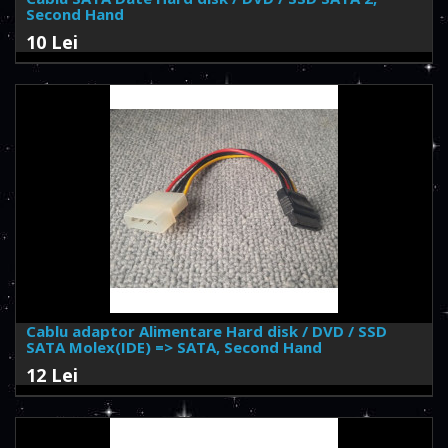
Second Hand
10 Lei
Cablu adaptor Alimentare Hard disk / DVD / SSD
SATA Molex(IDE) => SATA, Second Hand
12 Lei