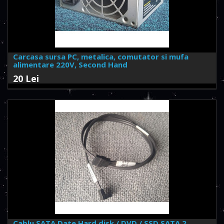
Carcasa sursa PC, metalica, comutator si mufa
alimentare 220V, Second Hand
20 Lei
Cablu SATA Date Hard disk / DVD / SSD SATA 2,