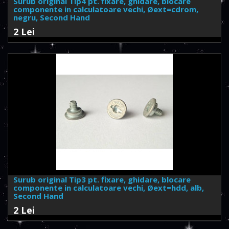
Surub original Tip4 pt. fixare, ghidare, blocare
componente in calculatoare vechi, Øext=cdrom,
negru, Second Hand
2 Lei
Surub original Tip3 pt. fixare, ghidare, blocare
componente in calculatoare vechi, Øext=hdd, alb,
Second Hand
2 Lei