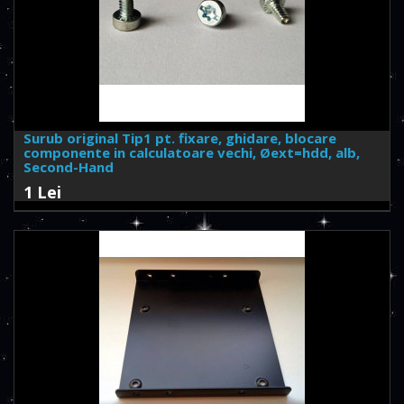
Surub original Tip1 pt. fixare, ghidare, blocare
componente in calculatoare vechi, Øext=hdd, alb,
Second-Hand
1 Lei