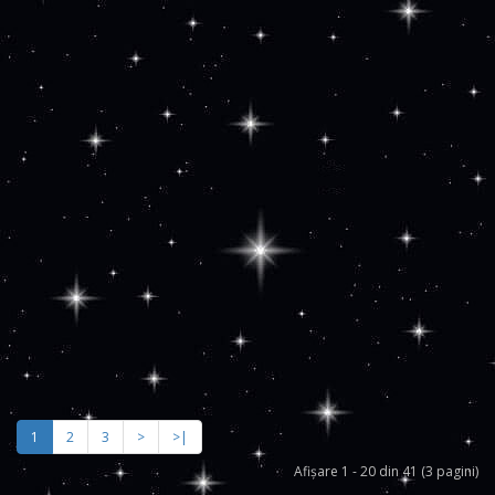
1
2
3
>
>|
Afişare 1 - 20 din 41 (3 pagini)