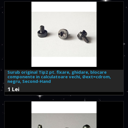
Surub original Tip2 pt. fixare, ghidare, blocare
componente in calculatoare vechi, Øext=cdrom,
negru, Second-Hand
1 Lei