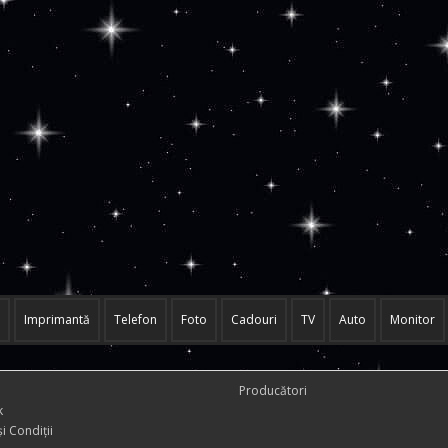
Imprimantă
Telefon
Foto
Cadouri
TV
Auto
Monitor
Producători
k
i Condiţii