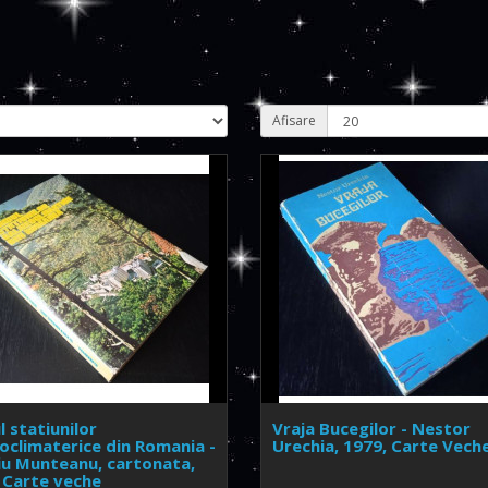
Afisare
l statiunilor
Vraja Bucegilor - Nestor
oclimaterice din Romania -
Urechia, 1979, Carte Vech
iu Munteanu, cartonata,
 Carte veche