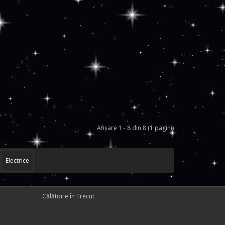
Afişare 1 - 8 din 8 (1 pagini)
Electrice
Călătorie în Trecut