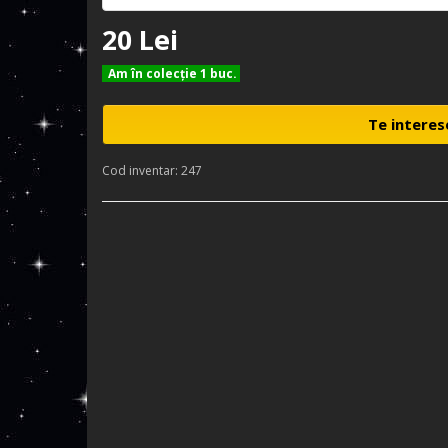
20 Lei
Am în colecţie 1 buc.
Te interes
Cod inventar: 247