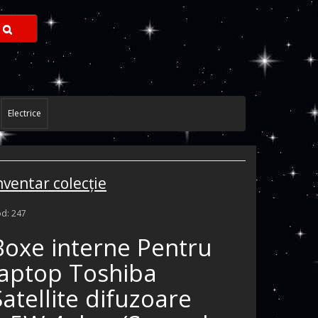
Electrice
nventar colecţie
d: 247
Boxe interne Pentru
laptop Toshiba
Satellite difuzoare