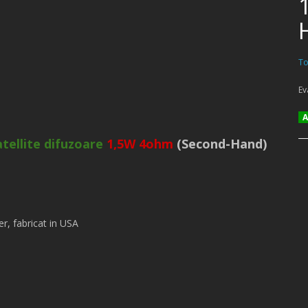
To
Ev
Am
tellite difuzoare
1,5W 4ohm
(Second-Hand)
er, fabricat in USA