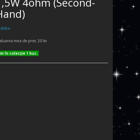
1,5W 4ohm (Second-
Hand)
shiba
aluarea mea de preţ: 20 lei
 în colecţie 1 buc.