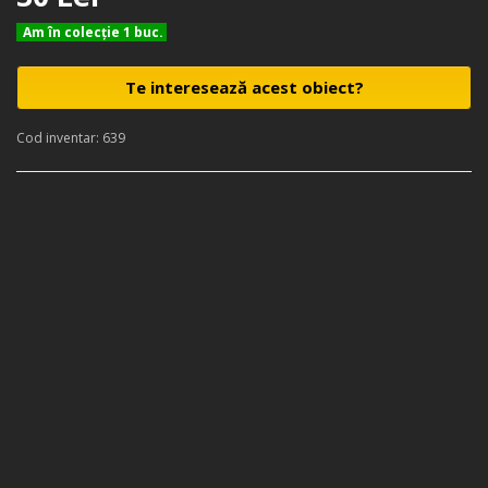
Am în colecţie 1 buc.
Te interesează acest obiect?
Cod inventar: 639