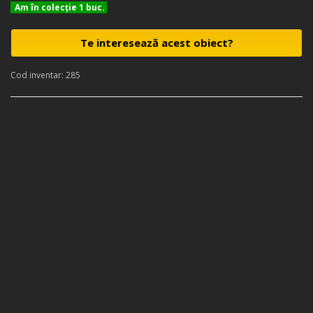
Am în colecţie 1 buc.
Te interesează acest obiect?
Cod inventar: 285