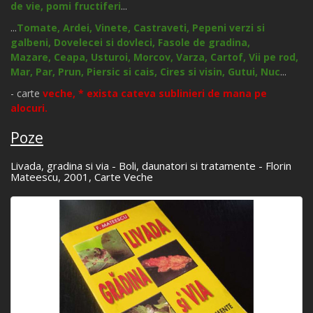
de vie, pomi fructiferi
...
...
Tomate,
Ardei,
Vinete,
Castraveti,
Pepeni verzi si
galbeni,
Dovelecei si dovleci,
Fasole de gradina,
Mazare,
Ceapa,
Usturoi,
Morcov,
Varza,
Cartof,
Vii pe rod,
Mar,
Par,
Prun,
Piersic si cais,
Cires si visin,
Gutui,
Nuc
...
- carte
veche,
* exista cateva sublinieri de mana pe
alocuri.
Poze
Livada, gradina si via - Boli, daunatori si tratamente - Florin
Mateescu, 2001, Carte Veche