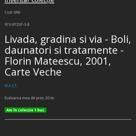
Cod: 696
973-97297-3-8
Livada, gradina si via - Boli,
daunatori si tratamente -
Florin Mateescu, 2001,
Carte Veche
M.A.S.T.
Evaluarea mea de preţ: 20 lei
Am în colecţie 1 buc.