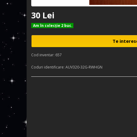
30 Lei
Am în colecţie 2 buc.
Te interes
Cod inventar: 657
Coduri identificare: AUV320-32G-RWHGN