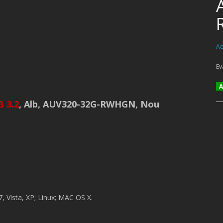
Ad
Ev
Am
 3.2
, Alb, AUV320-32G-RWHGN, Nou
, Vista, XP; Linux; MAC OS X.