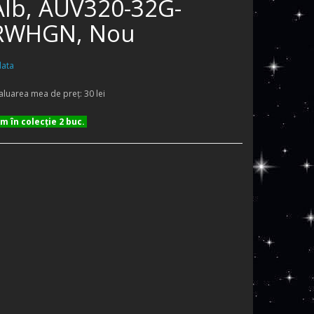
Alb, AUV320-32G-
RWHGN, Nou
ata
aluarea mea de preţ: 30 lei
 în colecţie 2 buc.