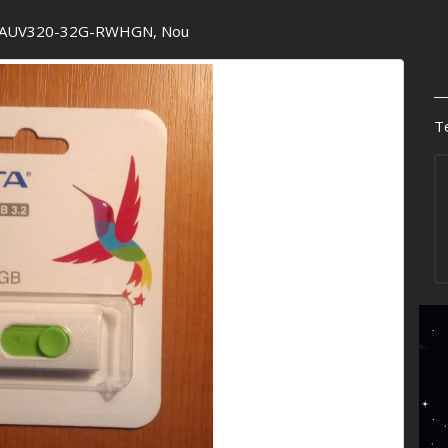
b, AUV320-32G-RWHGN, Nou
Te