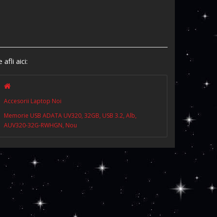
 afli aici:
Accesorii Laptop Noi
Memorie USB ADATA UV320, 32GB, USB 3.2, Alb,
AUV320-32G-RWHGN, Nou