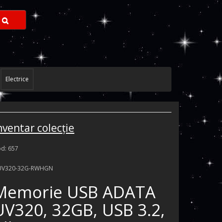
Electrice
nventar colecţie
d: 657
UV320-32G-RWHGN
Memorie USB ADATA
UV320, 32GB, USB 3.2,