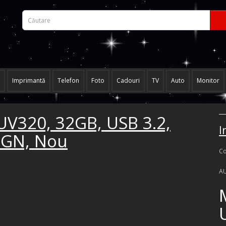
Imprimantă
Telefon
Foto
Cadouri
TV
Auto
Monitor
V320, 32GB, USB 3.2,
I
HGN, Nou
Co
A