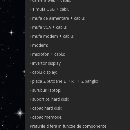
- camera web + cablu;
- 1 mufa USB + cablu;
- mufa de alimentare + cablu;
- mufa VGA + cablu;
- mufa modem + cablu;
- modem;
- microfon + cablu;
- invertor display;
- cablu display;
- placa 2 butoane LT+RT + 2 panglici;
- suruburi laptop;
- suport pt. hard disk;
- capac hard disk;
- capac memorie;
Preturile difera in functie de componente.