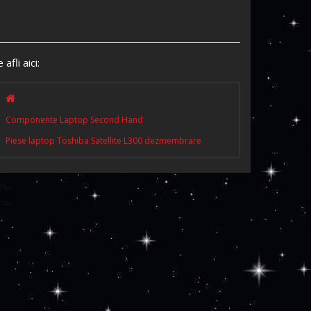
 afli aici:
Componente Laptop Second Hand
Piese laptop Toshiba Satellite L300 dezmembrare