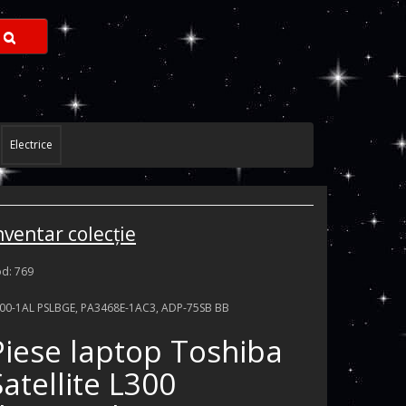
Electrice
nventar colecţie
d: 769
00-1AL PSLBGE, PA3468E-1AC3, ADP-75SB BB
Piese laptop Toshiba
Satellite L300