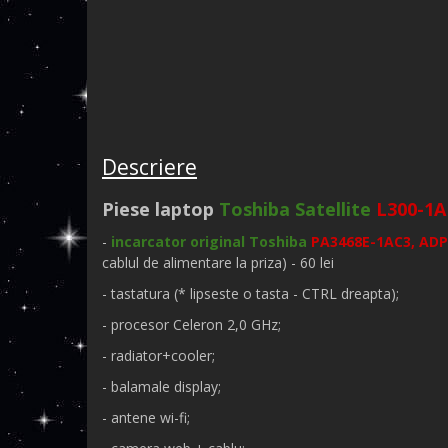
Descriere
Piese laptop
Toshiba Satellite
L300-1
-
incarcator original Toshiba
PA3468E-1AC3, ADP
cablul de alimentare la priza) - 60 lei
- tastatura (* lipseste o tasta - CTRL dreapta);
- procesor Celeron 2,0 GHz;
- radiator+cooler;
- balamale display;
- antene wi-fi;