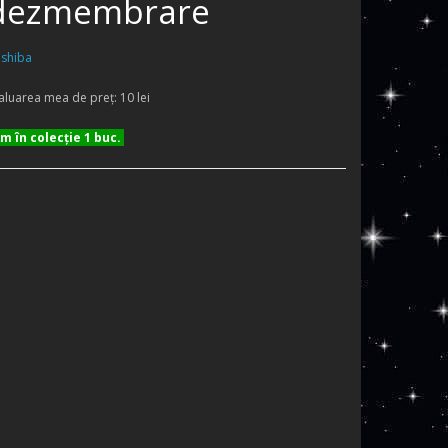
dezmembrare
shiba
aluarea mea de preţ: 10 lei
 în colecţie 1 buc.