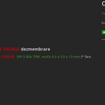
To
Ev
Am
AL PSLBGE
dezmembrare
-75SB BB,
19V 3.95A 75W, mufa 5,5 x 2,5 x 12 mm
(* fara