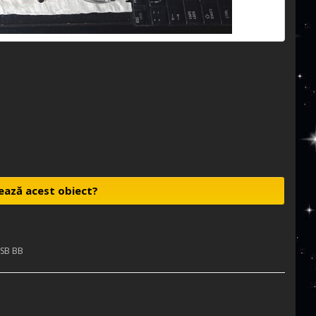
ează acest obiect?
5SB BB