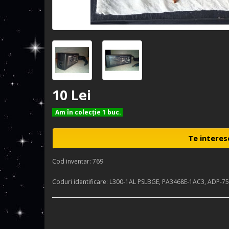
10 Lei
Am în colecţie 1 buc.
Te interes
Cod inventar: 769
Coduri identificare: L300-1AL PSLBGE, PA3468E-1AC3, ADP-7