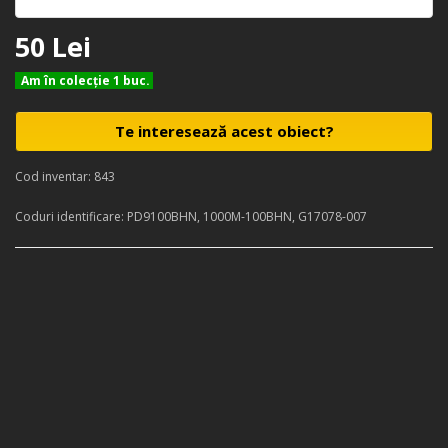
50 Lei
Am în colecţie 1 buc.
Te interesează acest obiect?
Cod inventar: 843
Coduri identificare: PD9100BHN, 1000M-100BHN, G17078-007