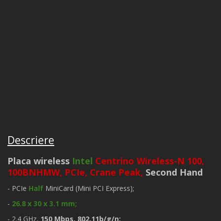
Descriere
Placa wireless
Intel
Centrino Wireless-N 100,
100BNHMW, PCIe, Crane Peak,
Second Hand
- PCIe
Half
MiniCard (Mini PCI Express);
-
26.8 x 30 x 3.1 mm;
- 2.4 GHz,
150 Mbps, 802.11b/g/n;