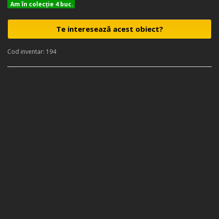
Am în colecţie 4 buc.
Te interesează acest obiect?
Cod inventar: 194