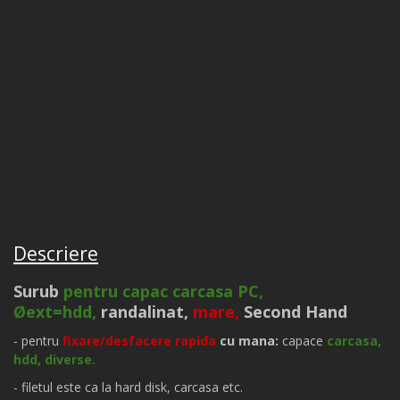
Descriere
Surub
pentru capac carcasa PC,
Øext=hdd,
randalinat,
mare,
Second Hand
- pentru
fixare/desfacere
rapida
cu mana
:
capace
carcasa,
hdd, diverse.
- filetul este ca la hard disk, carcasa etc.