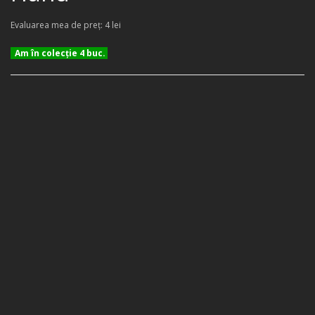
Evaluarea mea de preţ: 4 lei
Am în colecţie 4 buc.