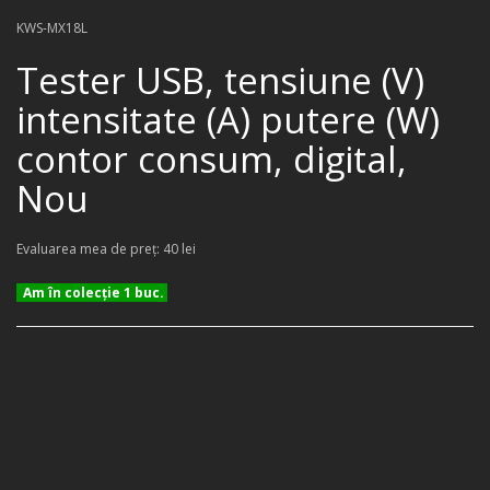
KWS-MX18L
Tester USB, tensiune (V)
intensitate (A) putere (W)
contor consum, digital,
Nou
Evaluarea mea de preţ: 40 lei
Am în colecţie 1 buc.