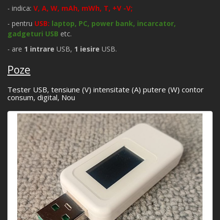
- indica:
V, A, W, mAh, mWh, T, +V -V;
- pentru
USB:
laptop, PC, power bank, incarcator,
gadgeturi USB
etc.
- are
1 intrare
USB,
1 iesire
USB.
Poze
Tester USB, tensiune (V) intensitate (A) putere (W) contor
consum, digital, Nou